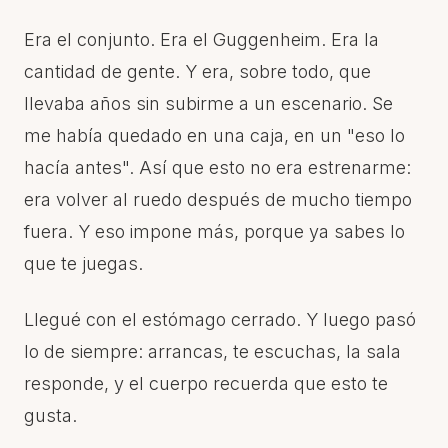
Era el conjunto. Era el Guggenheim. Era la
cantidad de gente. Y era, sobre todo, que
llevaba años sin subirme a un escenario. Se
me había quedado en una caja, en un "eso lo
hacía antes". Así que esto no era estrenarme:
era volver al ruedo después de mucho tiempo
fuera. Y eso impone más, porque ya sabes lo
que te juegas.
Llegué con el estómago cerrado. Y luego pasó
lo de siempre: arrancas, te escuchas, la sala
responde, y el cuerpo recuerda que esto te
gusta.