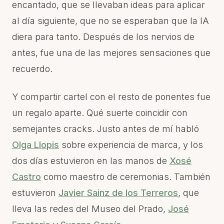
encantado, que se llevaban ideas para aplicar
al día siguiente, que no se esperaban que la IA
diera para tanto. Después de los nervios de
antes, fue una de las mejores sensaciones que
recuerdo.
Y compartir cartel con el resto de ponentes fue
un regalo aparte. Qué suerte coincidir con
semejantes cracks. Justo antes de mí habló
Olga Llopis
sobre experiencia de marca, y los
dos días estuvieron en las manos de
Xosé
Castro
como maestro de ceremonias. También
estuvieron
Javier Sainz de los Terreros
, que
lleva las redes del Museo del Prado,
José